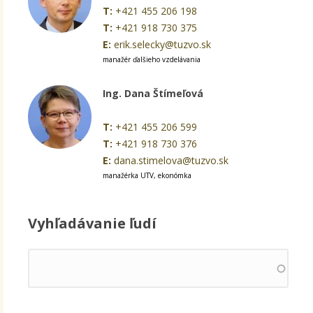
T:
+421 455 206 198
T:
+421 918 730 375
E:
erik.selecky@tuzvo.sk
manažér ďalšieho vzdelávania
Ing. Dana Štímeľová
T:
+421 455 206 599
T:
+421 918 730 376
E:
dana.stimelova@tuzvo.sk
manažérka UTV, ekonómka
Vyhľadávanie ľudí