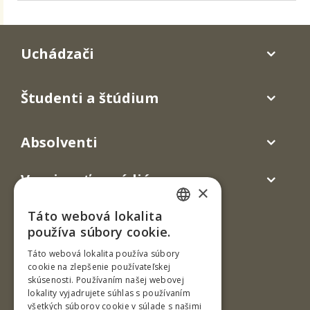
Uchádzači
Študenti a štúdium
Absolventi
Verejnosť a médiá
×
Táto webová lokalita
SLOVAK
používa súbory cookie.
ENGLISH
Táto webová lokalita používa súbory
cookie na zlepšenie používateľskej
skúsenosti. Používaním našej webovej
lokality vyjadrujete súhlas s používaním
všetkých súborov cookie v súlade s našimi
Ul. T. G. Masaryka 24