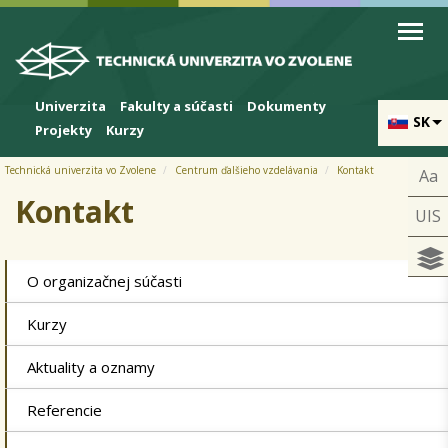
Skip to cookies
Skip to navigation
Skočiť na hlavný obsah
Univerzita
Fakulty a súčasti
Dokumenty
SK
Projekty
Kurzy
Technická univerzita vo Zvolene
Centrum ďalšieho vzdelávania
Kontakt
Aa
Kontakt
UIS
O organizačnej súčasti
Kurzy
Aktuality a oznamy
Referencie