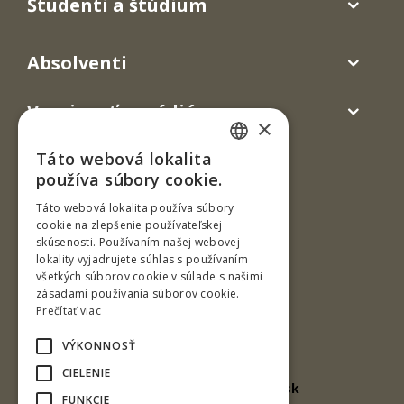
Študenti a štúdium
Absolventi
Verejnosť a médiá
×
Táto webová lokalita
SLOVAK
používa súbory cookie.
ENGLISH
Táto webová lokalita používa súbory
cookie na zlepšenie používateľskej
skúsenosti. Používaním našej webovej
lokality vyjadrujete súhlas s používaním
všetkých súborov cookie v súlade s našimi
Ul. T. G. Masaryka 24
zásadami používania súborov cookie.
960 53 Zvolen
Prečítať viac
Slovenská republika
VÝKONNOSŤ
Mobil: +421 918 730 374
CIELENIE
e-mail: erik.selecky@tuzvo.sk
FUNKCIE