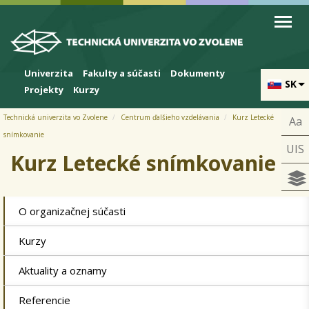
Skip to cookies
Skip to navigation
Skočiť na hlavný obsah
Univerzita
Fakulty a súčasti
Dokumenty
SK
Projekty
Kurzy
Technická univerzita vo Zvolene
Centrum ďalšieho vzdelávania
Kurz Letecké
Aa
snímkovanie
UIS
Kurz Letecké snímkovanie
O organizačnej súčasti
Kurzy
Aktuality a oznamy
Referencie